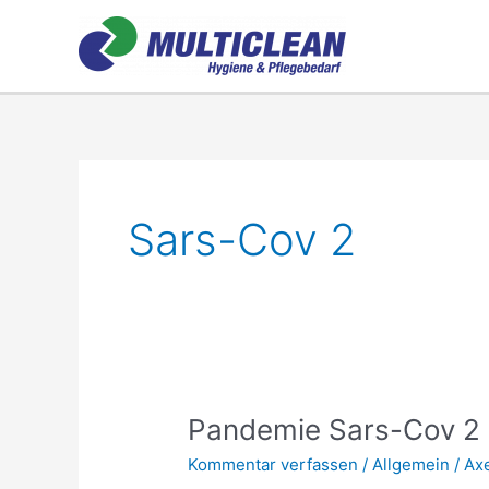
Zum
Inhalt
springen
Sars-Cov 2
Pandemie
Pandemie Sars-Cov 2
Sars-
Kommentar verfassen
/
Allgemein
/
Ax
Cov